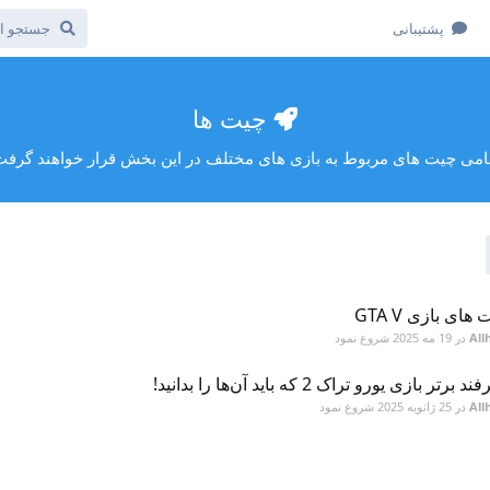
پشتیبانی
چیت ها
امی چیت های مربوط به بازی های مختلف در این بخش قرار خواهند گرفت
های بازی GTA V
All
در
19 مه 2025
شروع نمود
All
در
25 ژانویه 2025
شروع نمود