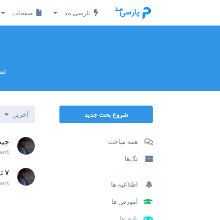
پارسی مد
صفحات
تم
شروع بحث جدید
آخرین
چیت 
همه مباحث
hart
تگ‌ها
۷ ترفند برتر بازی یورو تراک 2 که باید آن‌ها را بدانید!
hart
اطلاعیه ها
آموزش ها
بازی ها