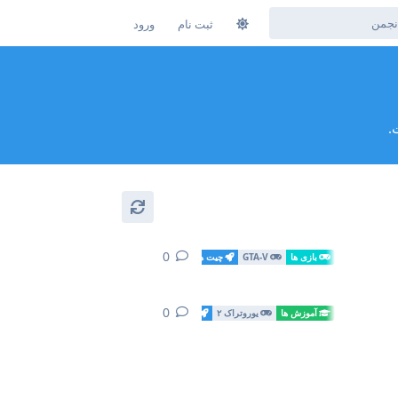
ثبت‌ نام
ورود
.
0
0
پاسخ
بازی ها
GTA-V
چیت ها
0
0
پاسخ
آموزش ها
یوروتراک ۲
چیت ها