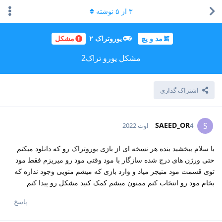
۳
از
۵
نوشته
مد و پچ
یوروتراک ۲
مشکل
مشکل یورو تراک2
اشتراک گذاری
SAEED_OR
S
4 اوت 2022
با سلام ببخشید بنده هر نسخه ای از بازی یوروتراک رو که دانلود میکنم
حتی ورژن های درج شده سازگار با مود وقتی مود رو میریزم فقط مود
توی قسمت مود منیجر میاد و وارد بازی که میشم منویی وجود نداره که
بخام مود رو انتخاب کنم ممنون میشم کمک کنید مشکل رو پیدا کنم
پاسخ