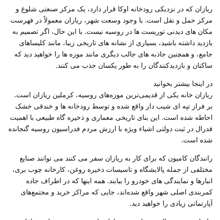
ریازان که در نزدیکی رودخانه اوکا قرار دارد، یک مرکز صنعتی شلوغ و
مرکز حمل و نقل است. با وجود وسعت شهر، ریازان معمولاً در فهرست
مکان های دیدنی توریست ها در روسیه نیست. با این حال، اگر تصمیم به
بازدید داشته باشید، بسیاری از نشانه های تاریخی زیبا، مانند کلیساهای
جامع، و همچنین جاذبه های جالب دیگری مانند موزه ها را خواهید دید که
ساکنان و بازدیدکنندگان را به طور یکسان جذب می کنند.
در اینجا بیشتر بخوانید
ریازان خانه یکی از قدیمی‌ترین موزه‌های روسیه، کرملین ریازان است.
بر فراز تپه ای شیب دار واقع شده و توسط رودخانه ها و خندقی خشک
احاطه شده است. این بنای تاریخی معماری و ذخیره گاه طبیعی با اهمیت
فدرال در ثبت دولتی اشیاء ویژه با ارزش مردم فدراسیون روسیه گنجانده
شده است.
رانندگان کامیون که برای کار به ریازان سفر می کنند می توانند صنایع
مختلفی از جمله پالایشگاه و تاسیسات ذخیره روغن، کارخانه چوب بری،
انبارها و نمایندگی های خودرو را بیابند. همه اینها که در اطراف جاده
کمربندی اصلی شهر واقع شده‌اند، جایی که مراکز خرید و مجتمع‌های
آپارتمانی زیادی را خواهید دید.