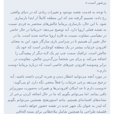
پرشور است.»
با توجه به قدمت نقشه موجود و تغییرات زیادی که در دنیای واقعی
رخ داده، تصمیم گرفته شد که این منطقه کاملاً از ابتدا بازسازی
شود. با این حال، بازسازی بریتانیا چالش‌های منحصر به فردی نسبت
به نقشه فعلی اروپا دارد. آبه توضیح می‌دهد: «بریتانیا در حال حاضر
در مقیاسی متفاوت نسبت به قاره اروپا ساخته شده است. ما در
حال تغییر آن هستیم تا در سراسر بازی سازگار شود. این به معنای
افزودن جزئیات بیشتر در یک منطقه کوچک‌تر است که خود یک
چالش است. ترافیک سمت چپ نیز یک لایه دیگر از پیچیدگی را
اضافه می‌کند. و برای من شخصاً بزرگ‌ترین چالش، مقاومت در
برابر وسوسه افزودن چیزهای خاصی است که درباره بریتانیا دوست
دارم.»
در مورد آنچه می‌توانید انتظار دیدن و تجربه کردن داشته باشید، آبه
ترجیح می‌دهد برخی جزئیات را فعلاً مخفی نگه دارد. او می‌گوید:
«دوست دارم تا حد امکان افزودنی‌ها و تغییرات به‌صورت سورپرایز
باقی بمانند. اما می‌توانم بگویم که ما در حال اضافه کردن برخی از
نشانه‌های افسانه‌ای هستیم، مانند استون‌هنج. همچنین می‌توانم بگویم
که لیدز به عنوان یک شهر جدید در نقشه حضور خواهد داشت.
فلسفه طراحی ما همچنین شامل ملاحظاتی برای بسته الحاقی