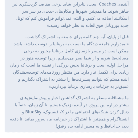
آینده‌ی Coaches است، بنابراین شاید برخی مقاصد گردشگری نیز
ظاهر شوند. ما همچنین شهرها و مکان‌های جدیدی در سراسر
اسکاتلند اضافه می‌کنیم. و البته، نمی‌توانم فراموش کنم که تونل
جدید یوروتانل فوق‌العاده به نظر خواهد رسید.»
قبل از پایان، آبه چند کلمه برای جامعه به اشتراک گذاشت.
«امیدوارم جامعه دیدگاه ما نسبت به بریتانیا را دوست داشته باشد.
ممکن است در مسیر بازسازی کامل بریتانیا مجبور به برخی
مصالحه‌ها شویم و از شما صبر می‌طلبیم، زیرا توسعه هنوز در
مراحل اولیه است و بریتانیا بخش بزرگی از نقشه ما است که زمان
زیادی برای تکمیل نیاز دارد. من منتظر روزنامه‌های توسعه‌دهندگان
آینده هستم که بتوانیم پیشرفت‌ها را بیشتر به اشتراک بگذاریم و
عمیق‌تر به جزئیات بازسازی بریتانیا بپردازیم.»
ما مشتاقانه منتظر به اشتراک گذاشتن اخبار و پیش‌نمایش‌های
بیشتر درباره این پروژه در آینده نزدیک هستیم. تا آن زمان، حتماً با
دنبال کردن شبکه‌های اجتماعی ما در X، فیسبوک، BlueSky و
اینستاگرام و همچنین با اشتراک در خبرنامه ما، به‌روز بمانید! تا دفعه
بعد، خداحافظ و به مسیر ادامه بده رفیق!