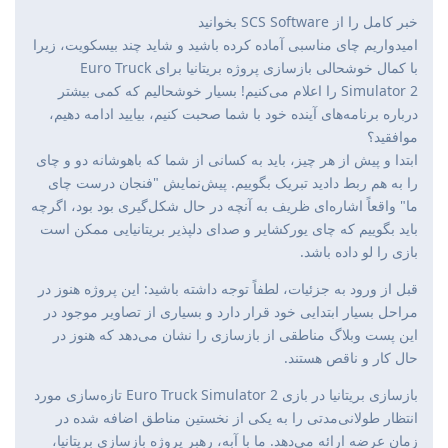
خبر کامل را از SCS Software بخوانید
امیدواریم چای مناسبی آماده کرده باشید و شاید چند بیسکویت، زیرا
با کمال خوشحالی بازسازی پروژه بریتانیا برای Euro Truck
Simulator 2 را اعلام می‌کنیم! بسیار خوشحالیم که کمی بیشتر
درباره برنامه‌های آینده خود با شما صحبت کنیم، بیایید ادامه دهیم،
موافقید؟
ابتدا و پیش از هر چیز، باید به کسانی از شما که باهوشانه دو و چای
را به هم ربط دادید تبریک بگوییم. پیش‌نمایش "فنجان درست چای
ما" واقعاً اشاره‌ای ظریف به آنچه در حال شکل‌گیری بود بود، اگرچه
باید بگوییم که چای یورکشایر و صدای دلپذیر بریتانیایی ممکن است
بازی را لو داده باشد.
قبل از ورود به جزئیات، لطفاً توجه داشته باشید: این پروژه هنوز در
مراحل بسیار ابتدایی خود قرار دارد و بسیاری از تصاویر موجود در
این پست وبلاگ مناطقی از بازسازی را نشان می‌دهد که هنوز در
حال کار و ناقص هستند.
بازسازی بریتانیا در بازی Euro Truck Simulator 2 تازه‌سازی مورد
انتظار طولانی‌مدتی را به یکی از نخستین مناطق اضافه شده در
زمان عرضه ارائه می‌دهد. ما با آبه، رهبر پروژه بازسازی بریتانیا،