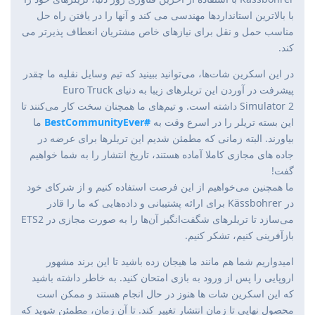
با بالاترین استانداردها مهندسی می کند و آنها را در یافتن راه حل
مناسب حمل و نقل برای نیازهای خاص مشتریان انعطاف پذیرتر می
کند.
در این اسکرین شات‌ها، می‌توانید ببینید که تیم وسایل نقلیه ما چقدر
پیشرفت در آوردن این تریلرهای زیبا به دنیای Euro Truck
Simulator 2 داشته است. و تیم‌های ما همچنان سخت کار می‌کنند تا
این بسته تریلر را در اسرع وقت به
#BestCommunityEver
ما
بیاورند. البته زمانی که مطمئن شدیم این تریلرها برای عرضه در
جاده های مجازی کاملا آماده هستند، تاریخ انتشار را به شما خواهیم
گفت!
ما همچنین می‌خواهیم از این فرصت استفاده کنیم و از شرکای خود
در Kässbohrer برای ارائه پشتیبانی و داده‌هایی که ما را قادر
می‌سازد تا تریلرهای شگفت‌انگیز آن‌ها را به صورت مجازی در ETS2
بازآفرینی کنیم، تشکر کنیم.
امیدواریم شما هم مانند ما هیجان زده باشید تا این برند مشهور
اروپایی را پس از ورود به بازی امتحان کنید. به خاطر داشته باشید
که این اسکرین شات ها هنوز در حال انجام هستند و ممکن است
محصول نهایی تا زمان انتشار تغییر کند. تا آن زمان، مطمئن شوید که