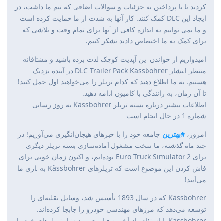
کردند تا با پرداختن به جزئیات و سوالات اضافی که تیم ما داشت، در
ایجاد این DLC کمک کنند. کار آنها به شدت از ما حمایت کرده است
و ما نمی توانیم به اندازه کافی از آنها برای تمام وقت و تلاشی که
برای کمک به ما اختصاص دادند تشکر کنیم.
امیدواریم از خواندن این آپدیت کوچک لذت برده باشید و مشتاقانه
منتظر انتشار DLC Trailer Pack Kässbohrer در آینده نزدیک
هستیم. به ما اطلاع دهید که کدام تریلر را می‌خواهید اول حمل کنید!
تا آن زمان، به رانندگی با کامیون ادامه دهید.
اطلاعات بیشتر درباره بسته تریلر Kässbohrer به روز رسانی
شماره 1 در حال انجام است
امروز،
#بهترین
جامعه خود را با خبرهای هیجان‌انگیزی می‌آوریم! در
چند ماه گذشته، ما سخت مشغول آماده‌سازی بسته تریلر دیگری
برای Euro Truck Simulator 2 بوده‌ایم، و اکنون زمان خوبی برای
فاش کردن این موضوع است که تریلرهای Kässbohrer به بازی ما
می‌آیند!
Kässbohrer که در سال 1893 تأسیس شد، وسایل نقلیه‌ای را
توسعه می‌دهد که مرزهای مهندسی خودرو را جابجا کرده‌اند.
Kässbohrer با استفاده از آخرین فناوری روز دنیا، تریلرهای خود را