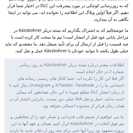
که به روزرسانی کوچکی در مورد پیشرفت این DLC در اختیار شما قرار
دهیم. اگر قبلاً اولین وبلاگ این اطلاعیه را نخوانده اید، می توانید در اینجا
نگاهی به آن بیندازید.
ما خوشحالیم که به اشتراک بگذاریم که بسته تریلر Kässbohrer در
مراحل پایانی خود قبل از انتشار است! تیم ما سخت کار کرده است تا
چند قسمت را قبل از ارسال آن برای تأیید صیقل دهد. ما معتقدیم که نباید
خیلی طول بکشد تا بتوانید خودتان با Kässbohrer حمل و نقل کنید.
اطلاعات بیشتر درباره بسته تریلر Kässbohrer به روز رسانی
شماره 2 در حال انجام است
اگر قبلا این کار را نکرده اید، حتما کانال های رسمی رسانه های
اجتماعی ما را در X/Twitter، Facebook و Instagram دنبال کنید تا
از زمان انتشار DLC مطلع شوید! با این حال، همانطور که ممکن
است بدانید، حمل و نقل IAA خیلی دور نیست، بنابراین انتشار آن در
همان زمان فراتر از محدوده احتمالی نخواهد بود.
ما می خواهیم از صمیم قلب قدردانی و تشکر خود را از مخاطبین و
تیم فوق العاده در Kässbohrer ابراز کنیم. هیجان و تعهد آنها به این
پروژه مشهود بود زیرا آنها حتی برای چند روز از دفاتر جدید ما بازدید